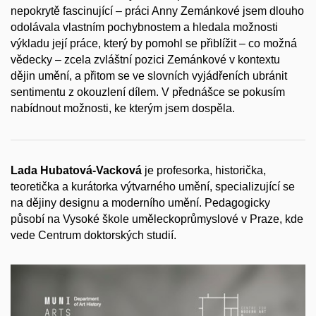
nepokrytě fascinující – práci Anny Zemánkové jsem dlouho
odolávala vlastním pochybnostem a hledala možnosti
výkladu její práce, který by pomohl se přiblížit – co možná
vědecky – zcela zvláštní pozici Zemánkové v kontextu
dějin umění, a přitom se ve slovních vyjádřeních ubránit
sentimentu z okouzlení dílem. V přednášce se pokusím
nabídnout možnosti, ke kterým jsem dospěla.
Lada Hubatová-Vacková
je profesorka, historička,
teoretička a kurátorka výtvarného umění, specializující se
na dějiny designu a moderního umění. Pedagogicky
působí na Vysoké škole uměleckoprůmyslové v Praze, kde
vede Centrum doktorských studií.