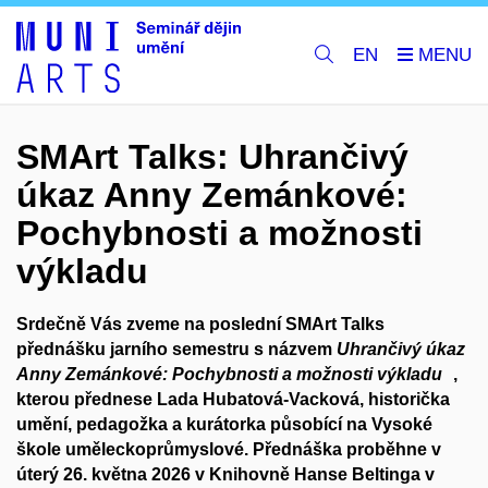
EN
SMArt Talks: Uhrančivý
úkaz Anny Zemánkové:
Pochybnosti a možnosti
výkladu
Srdečně Vás zveme na poslední SMArt Talks
přednášku jarního semestru s názvem
Uhrančivý úkaz
Anny Zemánkové: Pochybnosti a možnosti výkladu
,
kterou přednese Lada Hubatová-Vacková, historička
umění, pedagožka a kurátorka působící na Vysoké
škole uměleckoprůmyslové. Přednáška proběhne v
úterý 26. května 2026 v Knihovně Hanse Beltinga v