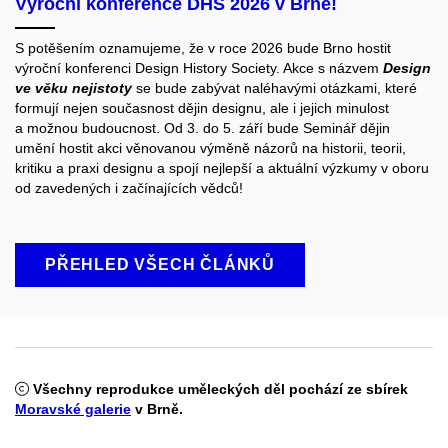
Výroční konference DHS 2026 v Brně!
S potěšením oznamujeme, že v roce 2026 bude Brno hostit
výroční konferenci
Design History Society
. Akce s názvem
Design
ve věku nejistoty
se bude zabývat naléhavými otázkami, které
formují nejen současnost dějin designu, ale i jejich minulost
a možnou budoucnost. Od 3. do 5. září bude Seminář dějin
umění hostit akci věnovanou výměně názorů na historii, teorii,
kritiku a praxi designu a spojí nejlepší a aktuální výzkumy v oboru
od zavedených i začínajících vědců!
PŘEHLED VŠECH ČLÁNKŮ
Všechny reprodukce uměleckých děl pochází ze sbírek
Moravské galerie
v Brně.