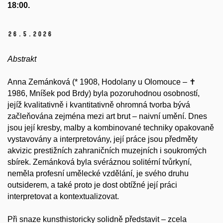
18:00.
26.
5.
2026
Abstrakt
Anna Zemánková (* 1908, Hodolany u Olomouce – ✝
1986, Mníšek pod Brdy) byla pozoruhodnou osobností,
jejíž kvalitativně i kvantitativně ohromná tvorba bývá
začleňována zejména mezi art brut – naivní umění. Dnes
jsou její kresby, malby a kombinované techniky opakovaně
vystavovány a interpretovány, její práce jsou předměty
akvizic prestižních zahraničních muzejních i soukromých
sbírek. Zemánková byla svéráznou solitérní tvůrkyní,
neměla profesní umělecké vzdělání, je svého druhu
outsiderem, a také proto je dost obtížné její práci
interpretovat a kontextualizovat.
Při snaze kunsthistoricky solidně představit – zcela