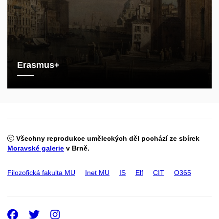
Erasmus+
Všechny reprodukce uměleckých děl pochází ze sbírek
Moravské galerie
v Brně.
Filozofická fakulta MU
Inet MU
IS
Elf
CIT
O365
Facebook
Twitter
Instagram