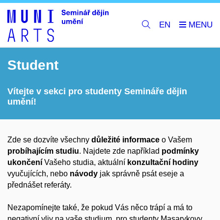
EN
Student
Vítejte v sekci pro studenty Semináře dějin
umění!
Zde se dozvíte všechny
důležité informace
o Vašem
probíhajícím studiu
. Najdete zde například
podmínky
ukončení
Vašeho studia, aktuální
konzultační hodiny
vyučujících, nebo
návody
jak správně psát eseje a
přednášet referáty.
Nezapomínejte také, že pokud Vás něco trápí a má to
negativní vliv na vaše studium,
pro studenty Masarykovy