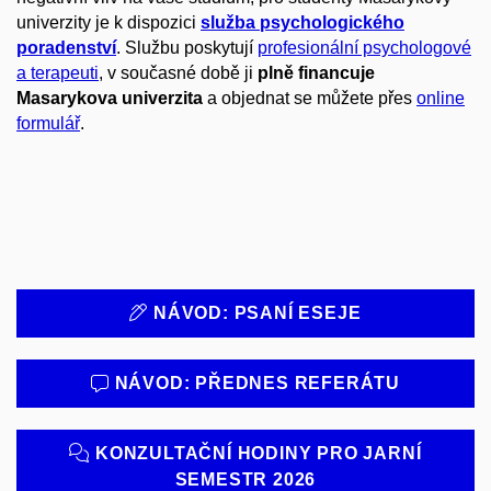
univerzity je k dispozici
služba psychologického
poradenství
. Službu poskytují
profesionální psychologové
a terapeuti
, v současné
době
ji
plně
financuje
Masarykova univerzita
a objednat se můžete přes
online
formulář
.
NÁVOD: PSANÍ ESEJE
NÁVOD: PŘEDNES REFERÁTU
KONZULTAČNÍ HODINY PRO JARNÍ
SEMESTR 2026