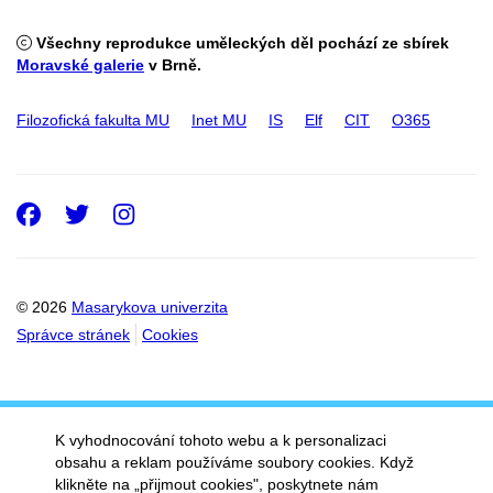
Všechny reprodukce uměleckých děl pochází ze sbírek
Moravské galerie
v Brně.
Filozofická fakulta MU
Inet MU
IS
Elf
CIT
O365
Facebook
Twitter
Instagram
© 2026
Masarykova univerzita
Správce stránek
Cookies
K vyhodnocování tohoto webu a k personalizaci
obsahu a reklam používáme soubory cookies. Když
klikněte na „přijmout cookies", poskytnete nám