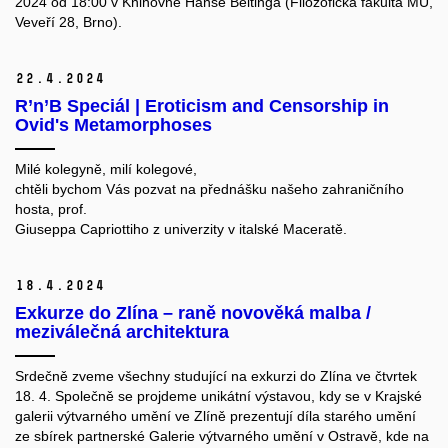
2024 od 18:00 v Knihovně Hanse Beltinga (Filozofická fakulta MU,
Veveří 28, Brno).
22.
4.
2024
R’n’B Speciál | Eroticism and Censorship in
Ovid's Metamorphoses
Milé kolegyně, milí kolegové,
chtěli bychom Vás pozvat na přednášku našeho zahraničního
hosta, prof.
Giuseppa Capriottiho z univerzity v italské Maceratě.
18.
4.
2024
Exkurze do Zlína – raně novověká malba /
meziválečná architektura
Srdečně zveme všechny studující na exkurzi do Zlína ve čtvrtek
18. 4. Společně se projdeme unikátní výstavou, kdy se v Krajské
galerii výtvarného umění ve Zlíně prezentují díla starého umění
ze sbírek partnerské Galerie výtvarného umění v Ostravě, kde na