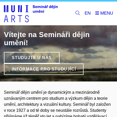
EN
Vítejte na Semináři dějin
umění!
STUDUJTE U NÁS
INFORMACE PRO STUDUJÍCÍ
Seminář dějin umění je dynamickým a mezinárodně
uznávaným centrem pro studium a výzkum dějin a teorie
umění, architektury a vizuální kultury. Seminář byl založen
v roce 1927 a od té doby se neustále rozrůstá. Studenty
přijímáme již téměř sto let a nabízíme bohatý vzdělávací