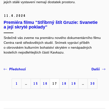
jejich stálé vystavení nemají dostatek prostoru.
11.
4.
2024
Premiéra filmu "Stříbrný štít Gruzie: Svanetie
a její skryté poklady"
Srdečně vás zveme na premiéru nového dokumentárního filmu
Centra raně středověkých studií. Snímek vypráví příběh
o obrovském kulturním bohatství skrytém v nenápadných
kostelích nejodlehlejších částí Kavkazu.
Předchozí
Další
1
…
15
16
17
18
19
…
30