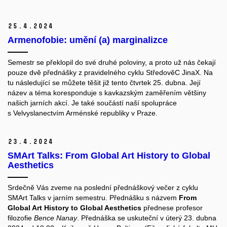
25.
4.
2024
Armenofobie: umění (a) marginalizce
Semestr se překlopil do své druhé poloviny, a proto už nás čekají
pouze dvě přednášky z pravidelného cyklu
StředověC JinaX
. Na
tu následující se můžete těšit již tento
čtvrtek 25. dubna
. Její
název a téma koresponduje s kavkazským zaměřením většiny
našich jarních akcí. Je také součástí naší spolupráce
s
Velvyslanectvím Arménské republiky
v Praze.
23.
4.
2024
SMArt Talks: From Global Art History to Global
Aesthetics
Srdečně Vás zveme na poslední přednáškový večer z cyklu
SMArt Talks v jarním semestru. Přednášku s názvem
From
Global Art History to Global Aesthetics
přednese profesor
filozofie
Bence Nanay
. Přednáška se uskuteční v úterý 23. dubna