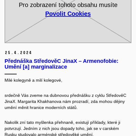
Pro zobrazení tohoto obsahu musíte
Povolit Cookies
25.
4.
2024
Přednáška StředověC JinaX – Armenofobie:
Umění [a] marginalizace
Milé kolegyně a milí kolegové,
srdečně Vás zveme na dubnovou přednášku z cyklu StředověC
JinaX. Margarita Khakhanova nám prozradí, zda mohou dějiny
umění měnit hranice moderních států.
Nakolik zní tato myšlenka přehnaně, existují příklady, které ji
potvrzují. Jedním z nich jsou dopady toho, jak se v carském
Rusku studovalo arménské středověké umění.